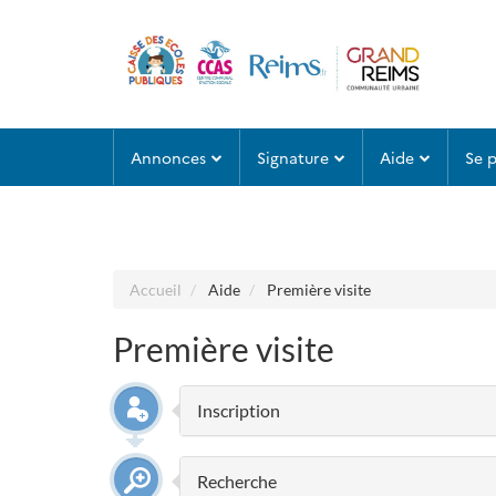
Aller au menu
Aller au contenu
Annonces
Signature
Aide
Se 
Accueil
Aide
Première visite
Première visite
Inscription
Recherche